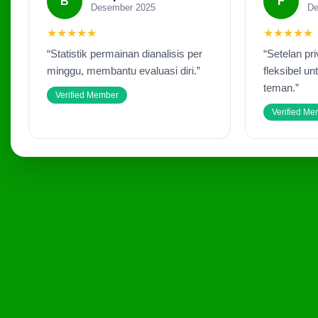
B
F
Desember 2025
De
★★★★★
★★★★★
“Statistik permainan dianalisis per
“Setelan pr
minggu, membantu evaluasi diri.”
fleksibel u
teman.”
Verified Member
Verified M