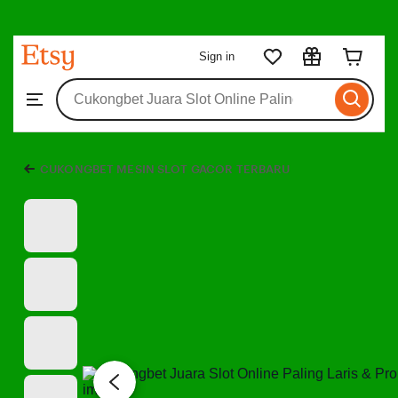
Etsy
Sign in
Skip
to
Search
Browse
Content
for
items
or
shops
CUKONGBET MESIN SLOT GACOR TERBARU