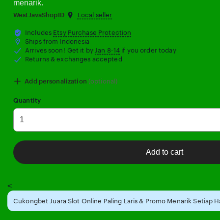
menarik.
WestJavaShopID
Local seller
Includes
Etsy Purchase Protection
Ships from Indonesia
Arrives soon! Get it by
Jan 8-14
if you order today
Returns & exchanges accepted
Add personalization
(optional)
Quantity
Add to cart
<
Cukongbet Juara Slot Online Paling Laris & Promo Menarik Setiap H