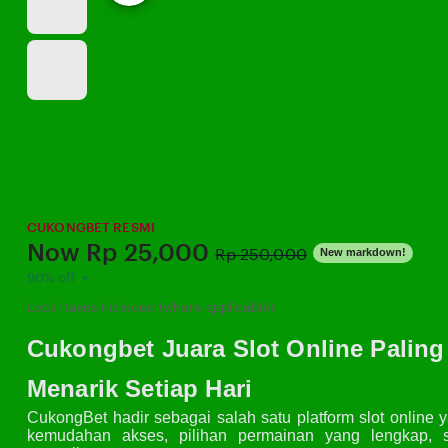
CUKONGBET RESMI
Price:
Now
Rp 25,000
Original
Rp 250,000
New markdown!
Price:
•
90% off
Local taxes included (where applicable)
Cukongbet Juara Slot Online Paling
Menarik Setiap Hari
CukongBet hadir sebagai salah satu platform slot online 
kemudahan akses, pilihan permainan yang lengkap, 